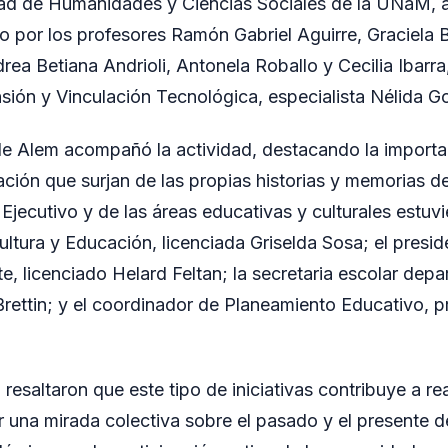
tad de Humanidades y Ciencias Sociales de la UNaM,
o por los profesores Ramón Gabriel Aguirre, Graciela B
ea Betiana Andrioli, Antonela Roballo y Cecilia Ibarra,
nsión y Vinculación Tecnológica, especialista Nélida G
de Alem acompañó la actividad, destacando la import
ación que surjan de las propias historias y memorias d
Ejecutivo y de las áreas educativas y culturales estuv
ltura y Educación, licenciada Griselda Sosa; el presi
e, licenciado Helard Feltan; la secretaria escolar depa
rettin; y el coordinador de Planeamiento Educativo, 
resaltaron que este tipo de iniciativas contribuye a rea
ar una mirada colectiva sobre el pasado y el presente 