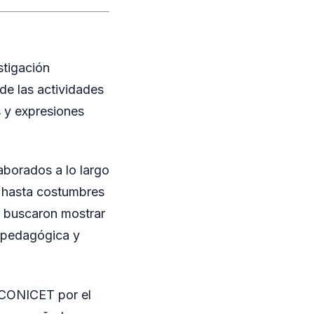
stigación
de las actividades
s y expresiones
aborados a lo largo
s hasta costumbres
s buscaron mostrar
a pedagógica y
l CONICET por el