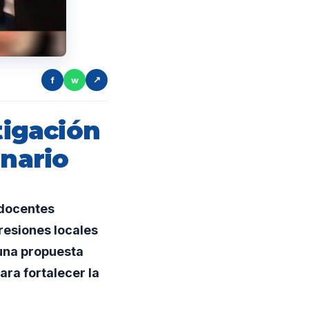
f
w
↗
tigación
enario
 docentes
resiones locales
 una propuesta
ra fortalecer la