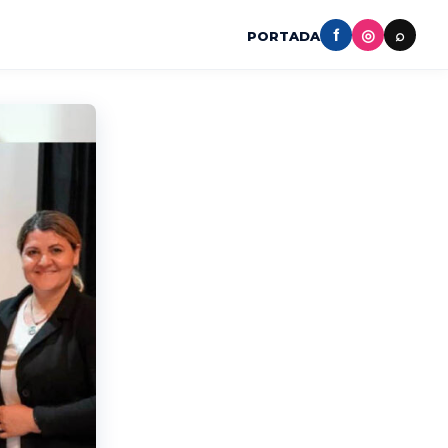
f
◎
⌕
PORTADA