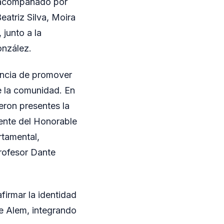
 acompañado por
eatriz Silva, Moira
 junto a la
onzález.
ancia de promover
e la comunidad. En
ieron presentes la
dente del Honorable
rtamental,
profesor Dante
firmar la identidad
de Alem, integrando