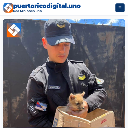
puertoricodigital.uno
☰
Red Misiones.uno