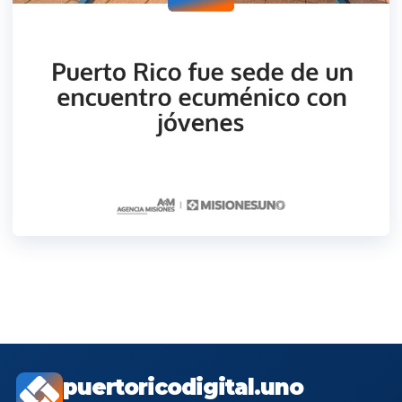
puertoricodigital.uno