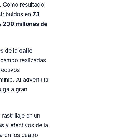
n. Como resultado
stribuidos en
73
os
200 millones de
es de la
calle
e campo realizadas
fectivos
nio. Al advertir la
fuga a gran
astrillaje en un
as
y efectivos de la
laron los cuatro