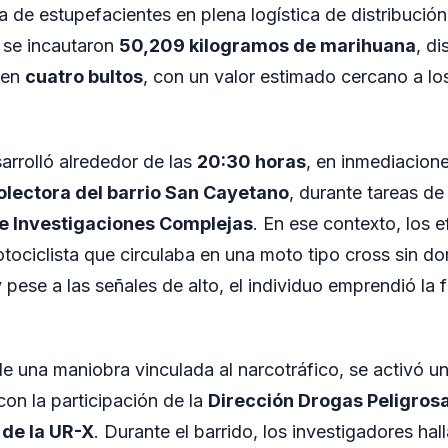
 de estupefacientes en plena logística de distribució
 se incautaron
50,209 kilogramos de marihuana
, di
 en
cuatro bultos
, con un valor estimado cercano a l
arrolló alrededor de las
20:30 horas
, en inmediacion
colectora del barrio San Cayetano
, durante tareas d
e Investigaciones Complejas
. En ese contexto, los e
ociclista que circulaba en una moto tipo cross sin domi
y pese a las señales de alto, el individuo emprendió la 
 una maniobra vinculada al narcotráfico, se activó un r
con la participación de la
Dirección Drogas Peligros
 de la UR-X
. Durante el barrido, los investigadores hal