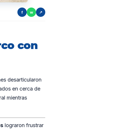
f
w
↗
rco con
es desarticularon
uados en cerca de
ral mientras
es
lograron frustrar