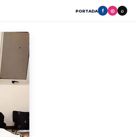
f
◎
⌕
PORTADA