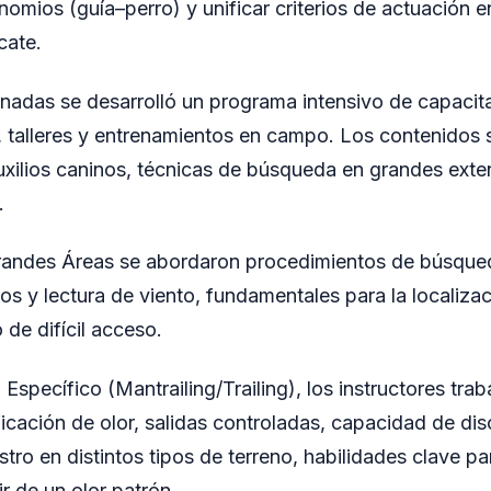
nomios (guía–perro) y unificar criterios de actuación 
cate.
ornadas se desarrolló un programa intensivo de capaci
s, talleres y entrenamientos en campo. Los contenidos 
uxilios caninos, técnicas de búsqueda en grandes exte
.
randes Áreas se abordaron procedimientos de búsqued
cos y lectura de viento, fundamentales para la localiz
 de difícil acceso.
Específico (Mantrailing/Trailing), los instructores trab
ficación de olor, salidas controladas, capacidad de dis
tro en distintos tipos de terreno, habilidades clave pa
r de un olor patrón.