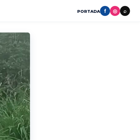
f
◎
⌕
PORTADA