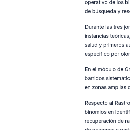
operativo de los bi
de búsqueda y res
Durante las tres j
instancias teórica
salud y primeros a
específico por olor
En el módulo de G
barridos sistemáti
en zonas amplias o
Respecto al Rastro 
binomios en identi
recuperación de ras
de personas a parti