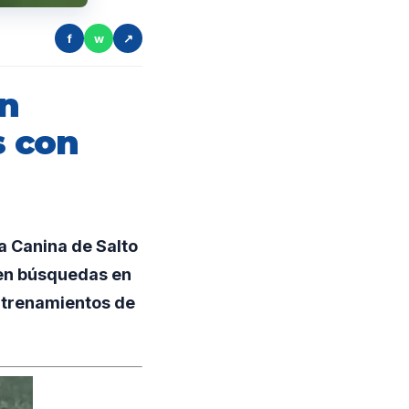
f
w
↗
un
s con
a Canina de Salto
 en búsquedas en
entrenamientos de