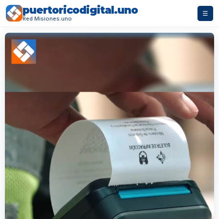
puertoricodigital.uno
☰
Red Misiones.uno