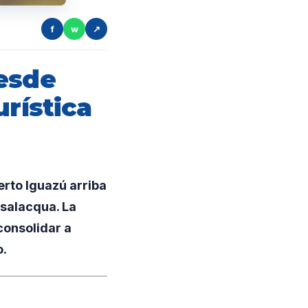
f
w
↗
desde
urística
erto Iguazú arriba
ssalacqua. La
consolidar a
o.