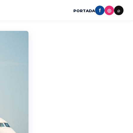
f
◎
⌕
PORTADA