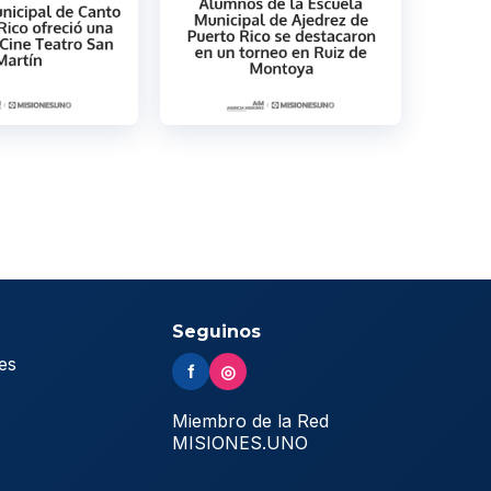
Seguinos
es
f
◎
s
Miembro de la Red
MISIONES.UNO