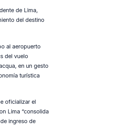
edente de Lima,
miento del destino
bo al aeropuerto
s del vuelo
lacqua, en un gesto
onomía turística
 oficializar el
con Lima “consolida
 de ingreso de