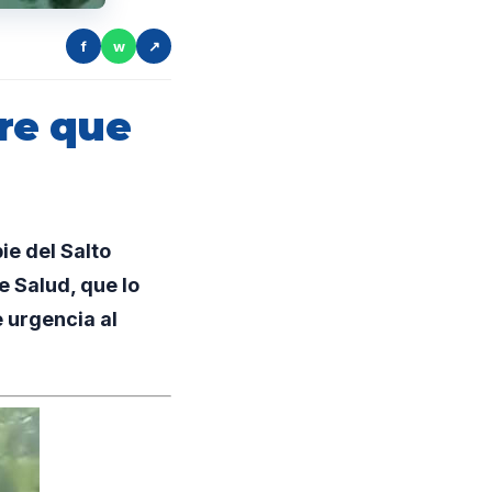
f
w
↗
re que
ie del Salto
e Salud, que lo
e urgencia al