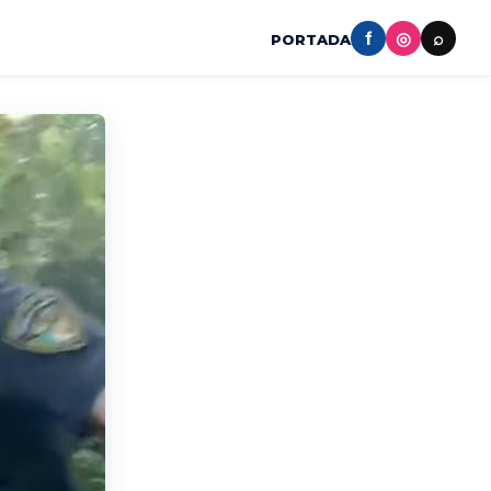
f
◎
⌕
PORTADA