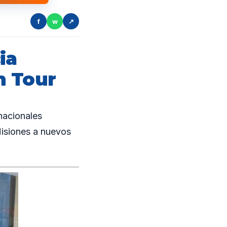
f
w
↗
ia
m Tour
nacionales
Misiones a nuevos