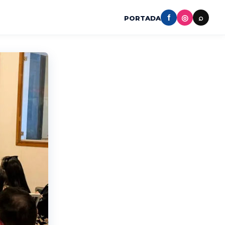
f
◎
⌕
PORTADA