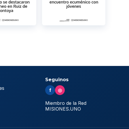
Seguinos
es
f
◎
s
Miembro de la Red
MISIONES.UNO