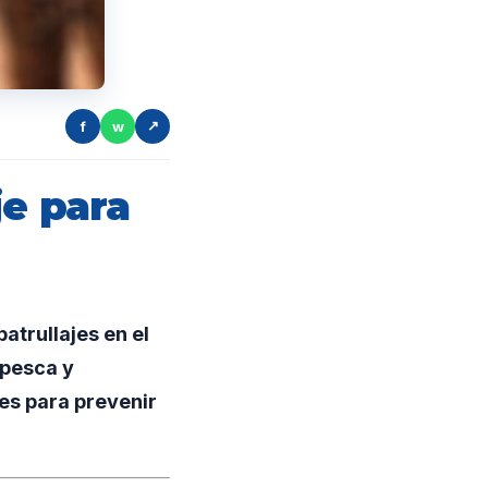
f
w
↗
je para
atrullajes en el
 pesca y
es para prevenir