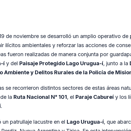
 19 de noviembre se desarrolló un amplio operativo de p
r ilícitos ambientales y reforzar las acciones de conse
eas fueron realizadas de manera conjunta por guarda
-í
y del
Paisaje Protegido Lago Urugua-í
, junto a la
 Ambiente y Delitos Rurales de la Policía de Misio
s se recorrieron distintos sectores de estas áreas nat
 de la
Ruta Nacional N° 101
, el
Paraje Cabureí
y los l
.
ó un patrullaje lacustre en el
Lago Urugua-í
, que abarc
 Perdiz, Nueva Argentina y Tirica. En esta intervenció