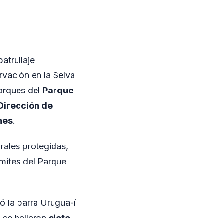
atrullaje
rvación en la Selva
parques del
Parque
Dirección de
nes
.
urales protegidas,
ímites del Parque
ó la barra Urugua-í
n se hallaron
siete