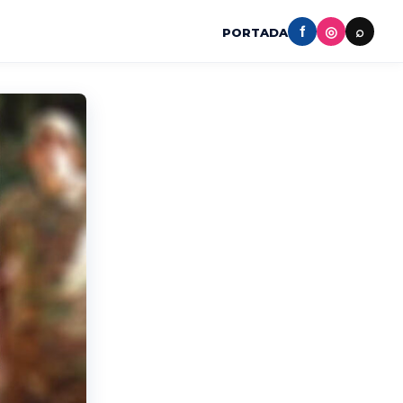
f
◎
⌕
PORTADA