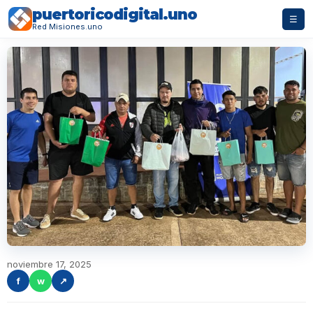
puertoricodigital.uno
☰
Red Misiones.uno
noviembre 17, 2025
f
w
↗