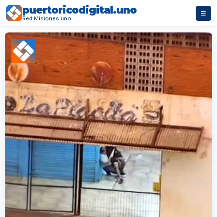
puertoricodigital.uno
☰
Red Misiones.uno