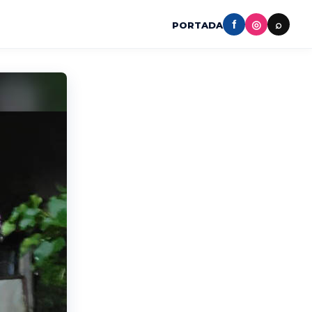
f
◎
⌕
PORTADA