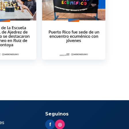
Seguinos
es
f
◎