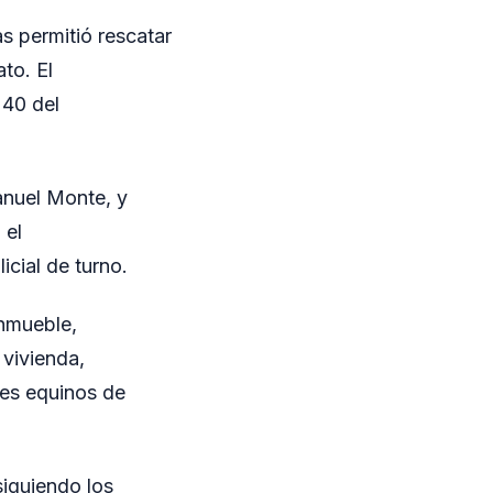
as permitió rescatar
to. El
 40 del
anuel Monte, y
 el
cial de turno.
inmueble,
 vivienda,
res equinos de
siguiendo los