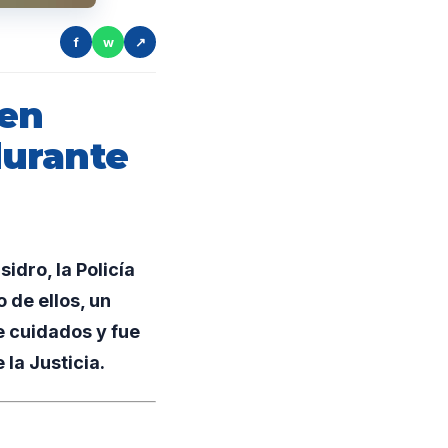
f
w
↗
 en
durante
idro, la Policía
 de ellos, un
e cuidados y fue
la Justicia.