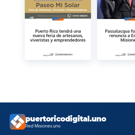
puertoricodigital.uno
Red Misiones.uno