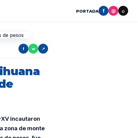
f
◎
⌕
PORTADA
f
w
↗
ihuana
 de
R-XV incautaron
una zona de monte
s de pesos, fue