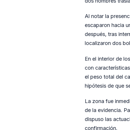
dos hombres trasl
Al notar la prese
escaparon hacia un
después, tras inter
localizaron dos bol
En el interior de l
con característica
el peso total del c
hipótesis de que se
La zona fue inmedi
de la evidencia. Pa
dispuso las actuaci
confirmación.