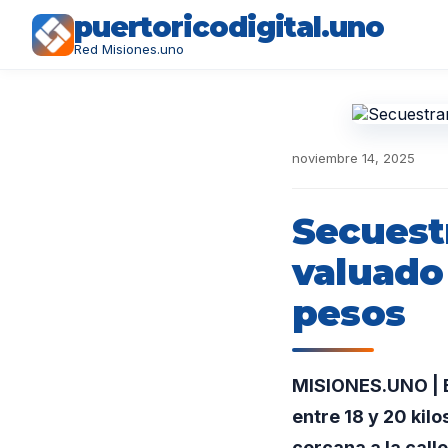
puertoricodigital.uno
Red Misiones.uno
noviembre 14, 2025
Secuest
valuado
pesos
MISIONES.UNO | Ef
entre 18 y 20 kil
cercana a la call