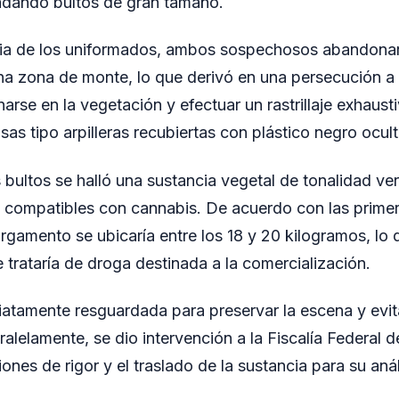
adando bultos de gran tamaño.
ncia de los uniformados, ambos sospechosos abandonar
a zona de monte, lo que derivó en una persecución a 
narse en la vegetación y efectuar un rastrillaje exhaust
sas tipo arpilleras recubiertas con plástico negro ocult
os bultos se halló una sustancia vegetal de tonalidad v
s compatibles con cannabis. De acuerdo con las prime
argamento se ubicaría entre los 18 y 20 kilogramos, lo 
 trataría de droga destinada a la comercialización.
atamente resguardada para preservar la escena y evit
ralelamente, se dio intervención a la Fiscalía Federal 
ones de rigor y el traslado de la sustancia para su anál