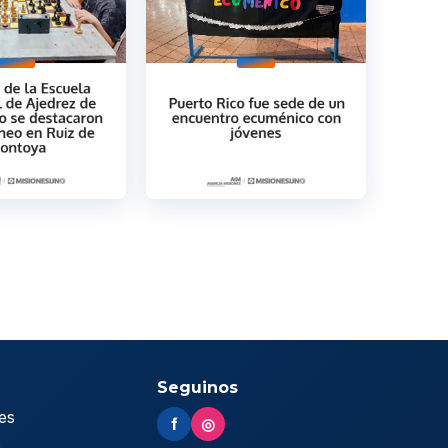
Seguinos
es
f
◎
s