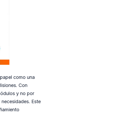
u papel como una
Misiones. Con
módulos y no por
y necesidades. Este
añamiento