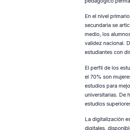
pedagógico perman
En el nivel primari
secundaria se arti
medio, los alumnos
validez nacional. D
estudiantes con d
El perfil de los es
el 70% son mujeres
estudios para mejo
universitarias. De
estudios superiore
La digitalización e
digitales, disponib