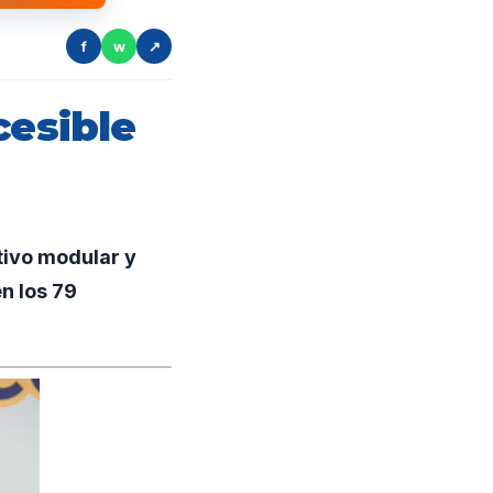
f
w
↗
cesible
tivo modular y
n los 79