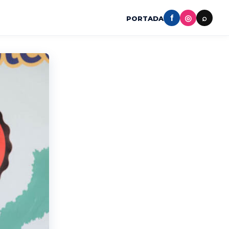
f
◎
⌕
PORTADA