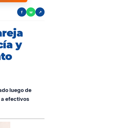
f
w
↗
reja
cía y
nto
ado luego de
 a efectivos