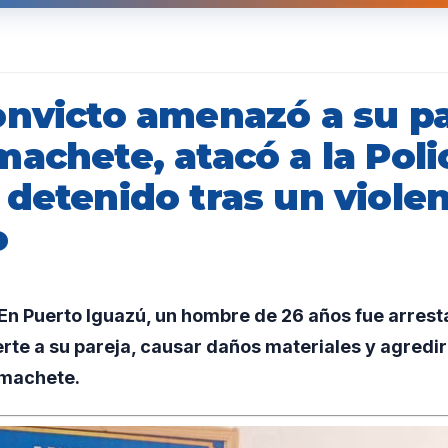
onvicto amenazó a su pa
achete, atacó a la Poli
 detenido tras un viole
o
n Puerto Iguazú, un hombre de 26 años fue arrest
e a su pareja, causar daños materiales y agredir
 machete.