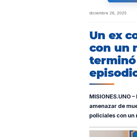
diciembre 26, 2025
Un ex c
con un m
terminó
episodi
MISIONES.UNO – E
amenazar de muert
policiales con un