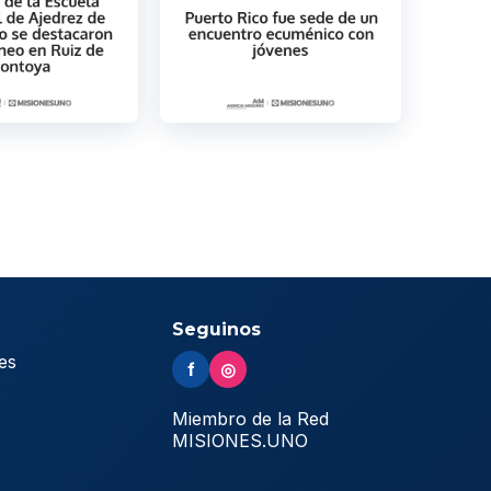
Seguinos
es
f
◎
s
Miembro de la Red
MISIONES.UNO