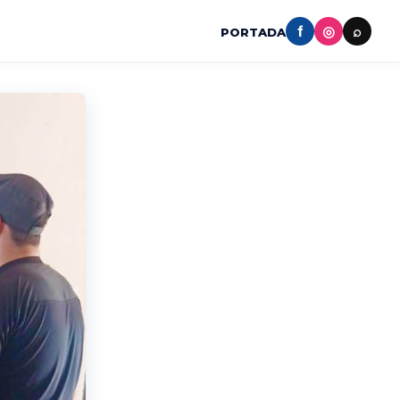
f
◎
⌕
PORTADA