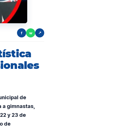
f
w
↗
ística
ionales
nicipal de
a a gimnastas,
 22 y 23 de
go de