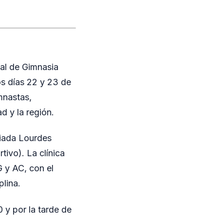
al de Gimnasia
los días 22 y 23 de
mnastas,
d y la región.
ciada Lourdes
ivo). La clínica
G y AC, con el
plina.
0 y por la tarde de