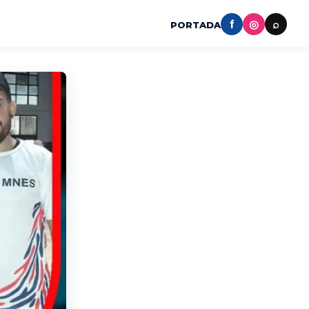
f
◎
⌕
PORTADA