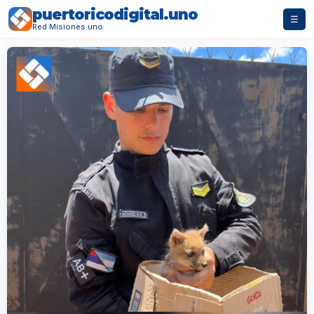
puertoricodigital.uno
☰
Red Misiones.uno