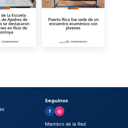
Seguinos
es
f
◎
s
Miembro de la Red