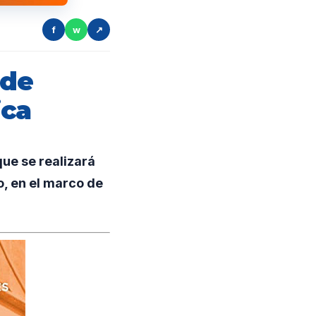
f
w
↗
 de
ica
ue se realizará
o, en el marco de