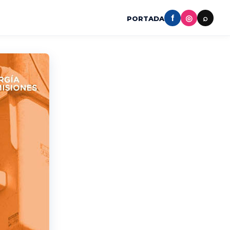
f
◎
⌕
PORTADA