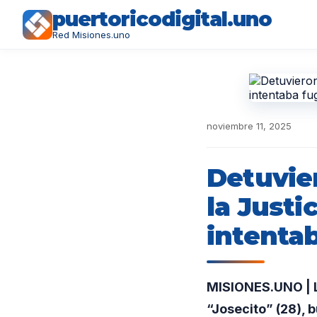
puertoricodigital.uno
Red Misiones.uno
noviembre 11, 2025
Detuvie
la Justi
intenta
MISIONES.UNO | La
“Josecito” (28), 