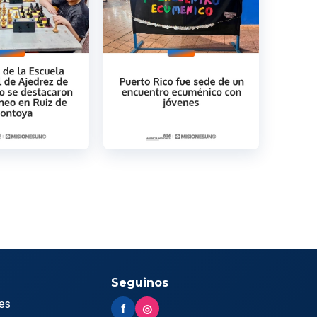
Seguinos
es
f
◎