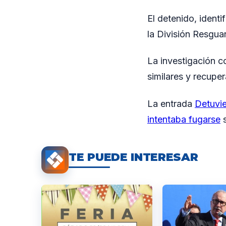
El detenido, identi
la División Resgua
La investigación c
similares y recuper
La entrada
Detuvie
intentaba fugarse
s
TE PUEDE INTERESAR