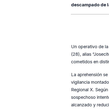
descampado de la 
Un operativo de la
(28), alias “Joseci
cometidos en disti
La aprehensión se c
vigilancia montado
Regional X. Según f
sospechoso intentó
alcanzado y reduc