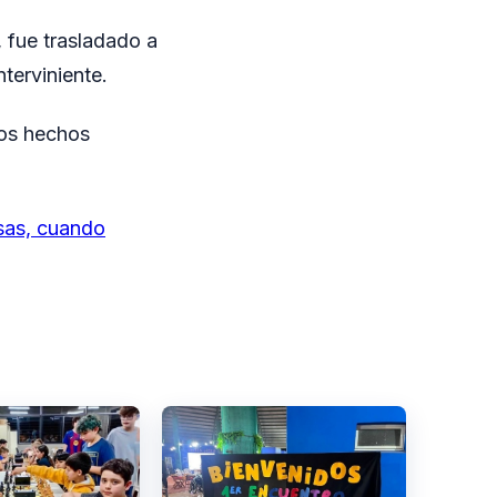
, fue trasladado a
terviniente.
ros hechos
usas, cuando