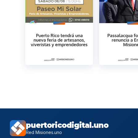
puertoricodigital.uno
Red Misiones.uno