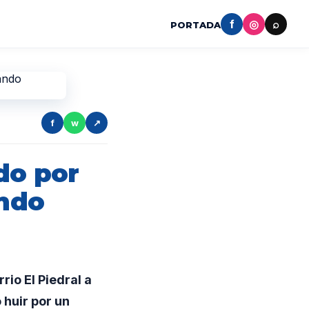
f
◎
⌕
PORTADA
f
w
↗
do por
ando
io El Piedral a
 huir por un