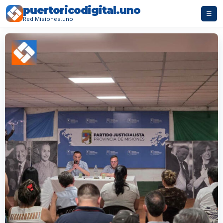
puertoricodigital.uno
☰
Red Misiones.uno