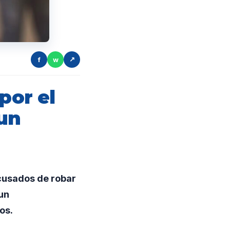
f
w
↗
or el
 un
cusados de robar
un
os.