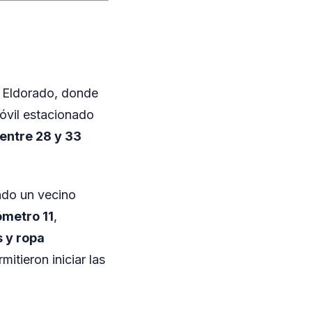
n Eldorado, donde
móvil estacionado
entre 28 y 33
ndo un vecino
lómetro 11
,
s y ropa
itieron iniciar las