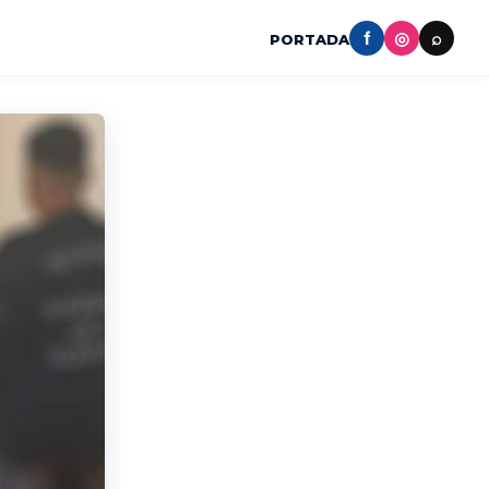
f
◎
⌕
PORTADA