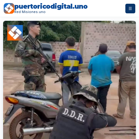
puertoricodigital.uno
☰
Red Misiones.uno