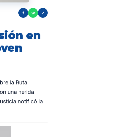
f
w
↗
ión en
oven
bre la Ruta
con una herida
sticia notificó la