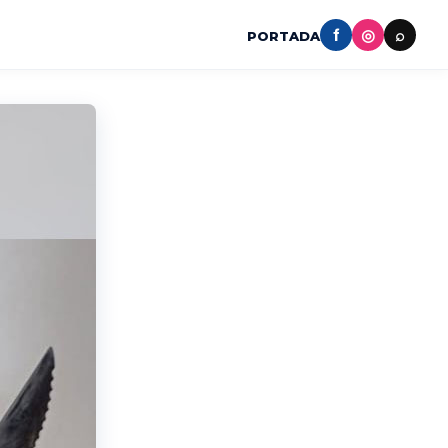
f
◎
⌕
PORTADA