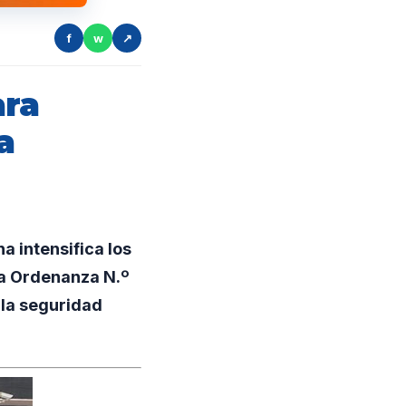
f
w
↗
ara
a
a intensifica los
la Ordenanza N.º
 la seguridad