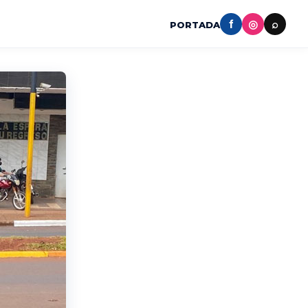
f
◎
⌕
PORTADA