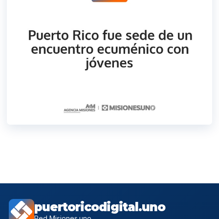
puertoricodigital.uno
Red Misiones.uno