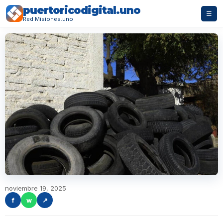
puertoricodigital.uno
☰
Red Misiones.uno
noviembre 19, 2025
f
w
↗