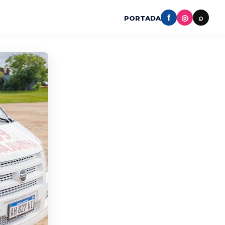
f
◎
⌕
PORTADA