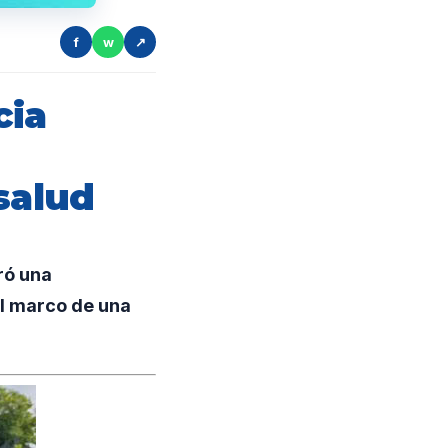
f
w
↗
cia
salud
ró una
el marco de una