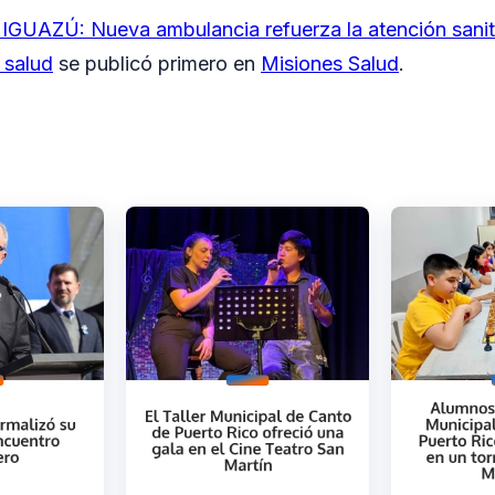
GUAZÚ: Nueva ambulancia refuerza la atención sanita
 salud
se publicó primero en
Misiones Salud
.