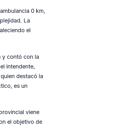
 ambulancia 0 km,
plejidad. La
taleciendo el
 y contó con la
el intendente,
 quien destacó la
tico, es un
provincial viene
on el objetivo de