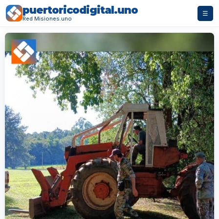
puertoricodigital.uno
☰
Red Misiones.uno