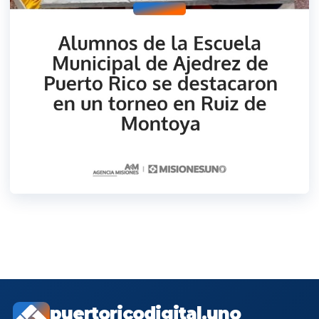
puertoricodigital.uno