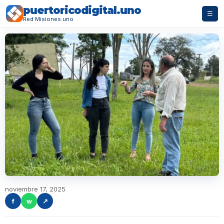
puertoricodigital.uno
☰
Red Misiones.uno
noviembre 17, 2025
f
w
↗