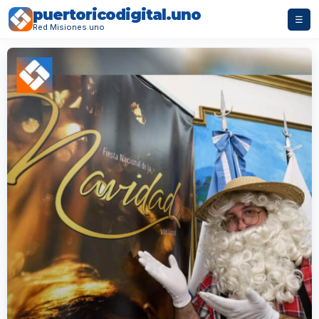
puertoricodigital.uno
☰
Red Misiones.uno