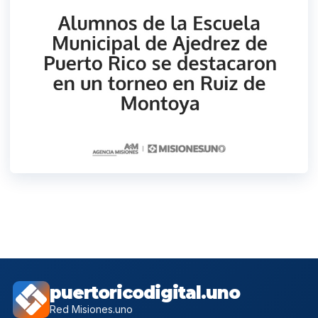
puertoricodigital.uno
Red Misiones.uno