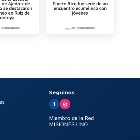
Seguinos
es
f
◎
s
Miembro de la Red
MISIONES.UNO