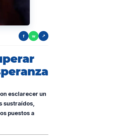
f
w
↗
uperar
speranza
ron esclarecer un
s sustraídos,
dos puestos a