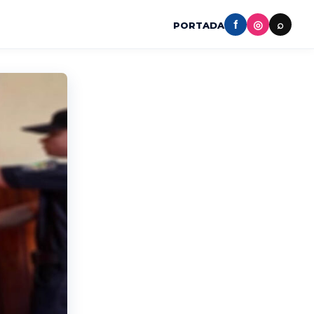
f
◎
⌕
PORTADA