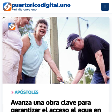
puertoricodigital.uno
☰
Red Misiones.uno