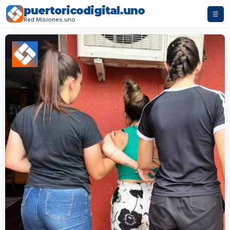
puertoricodigital.uno
☰
Red Misiones.uno