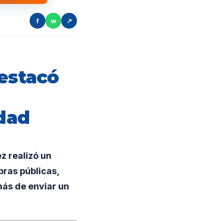
f
w
↗
destacó
dad
z realizó un
bras públicas,
más de enviar un