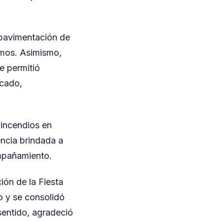
 pavimentación de
amos. Asimismo,
ue permitió
scado,
 incendios en
encia brindada a
mpañamiento.
ión de la Fiesta
o y se consolidó
sentido, agradeció