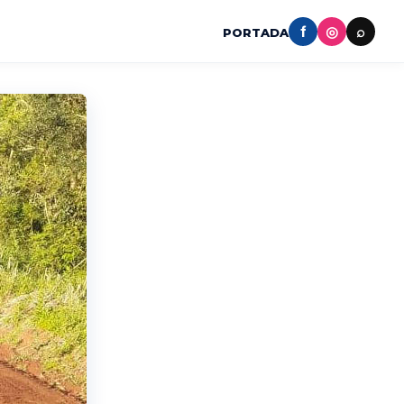
f
◎
⌕
PORTADA