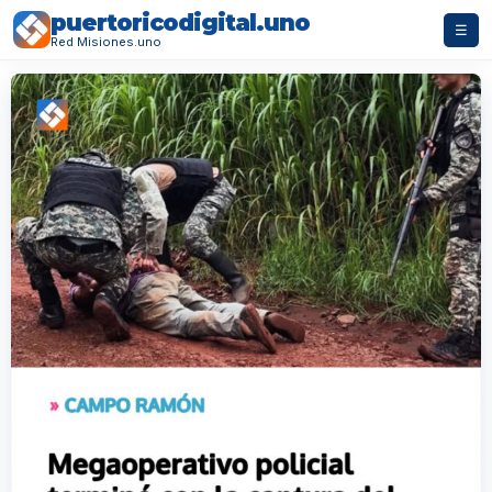
puertoricodigital.uno
☰
Red Misiones.uno