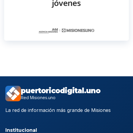
puertoricodigital.uno
Red Misiones.uno
La red de información más grande de Misiones
Institucional