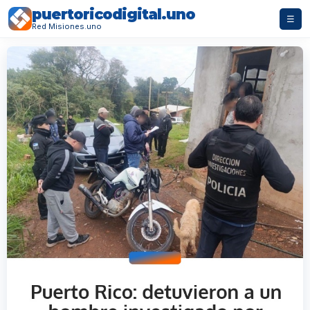
puertoricodigital.uno
☰
Red Misiones.uno