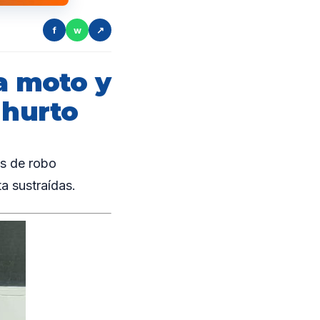
f
w
↗
a moto y
 hurto
s de robo
a sustraídas.