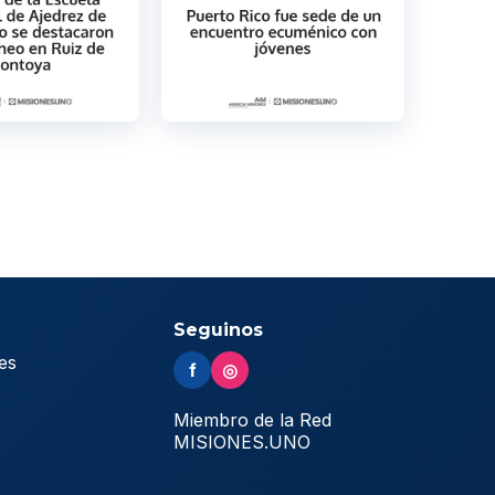
Seguinos
es
f
◎
s
Miembro de la Red
MISIONES.UNO