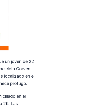
que un joven de 22
tocicleta Corven
ue localizado en el
anece prófugo.
ciliado en el
do 26. Las