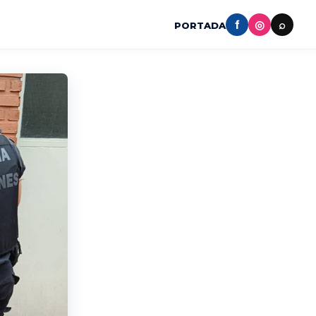
f
◎
⌕
PORTADA