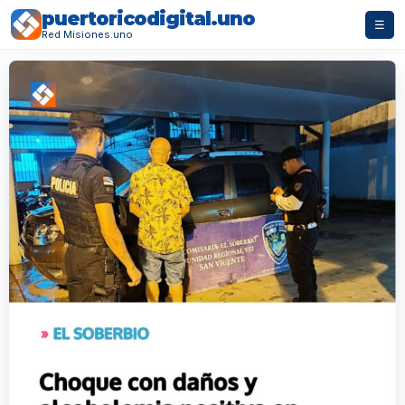
puertoricodigital.uno
☰
Red Misiones.uno