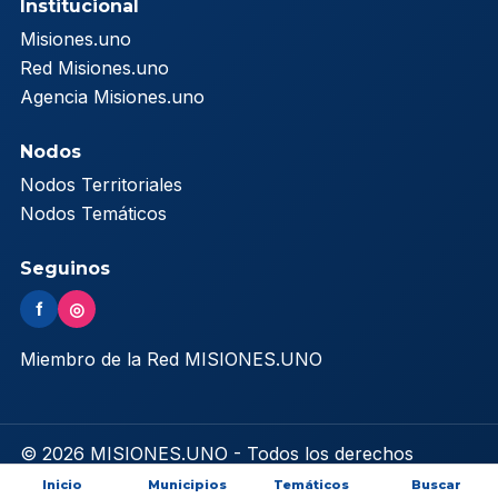
Institucional
Misiones.uno
Red Misiones.uno
Agencia Misiones.uno
Nodos
Nodos Territoriales
Nodos Temáticos
Seguinos
f
◎
Miembro de la Red MISIONES.UNO
© 2026 MISIONES.UNO - Todos los derechos
reservados
Inicio
Municipios
Temáticos
Buscar