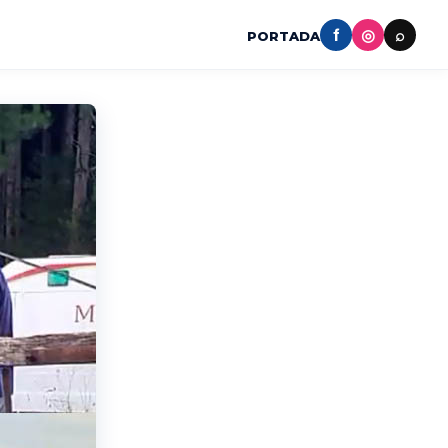
f
◎
⌕
PORTADA