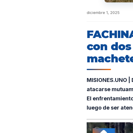
diciembre 1, 2025
FACHINA
con dos
machet
MISIONES.UNO | Do
atacarse mutuame
El enfrentamiento
luego de ser aten