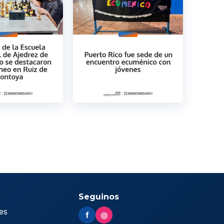
Seguinos
es
f
◎