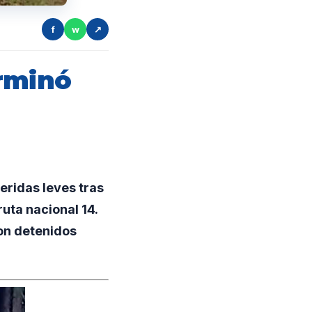
f
w
↗
erminó
eridas leves tras
ta nacional 14.
ron detenidos