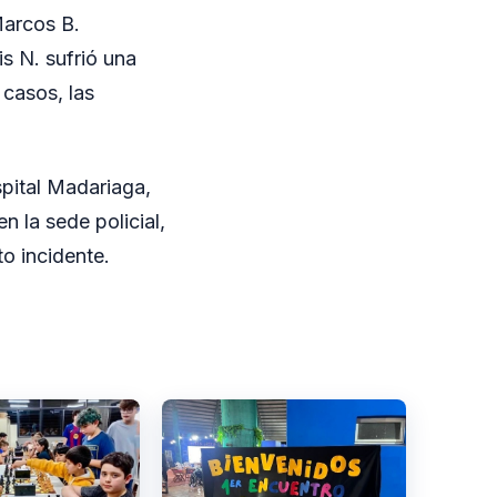
Marcos B.
s N. sufrió una
casos, las
spital Madariaga,
 la sede policial,
to incidente.