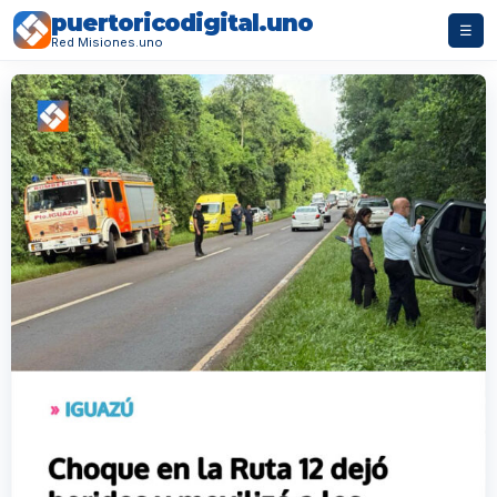
puertoricodigital.uno
☰
Red Misiones.uno