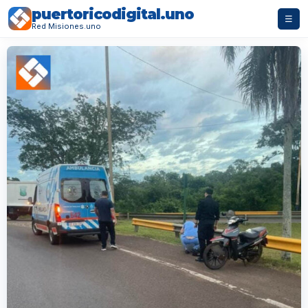
puertoricodigital.uno
☰
Red Misiones.uno