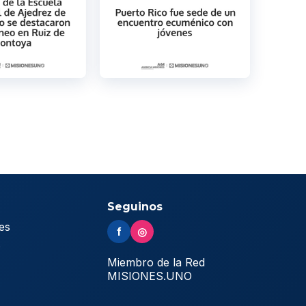
Seguinos
es
f
◎
s
Miembro de la Red
MISIONES.UNO