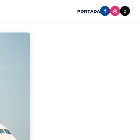
f
◎
⌕
PORTADA