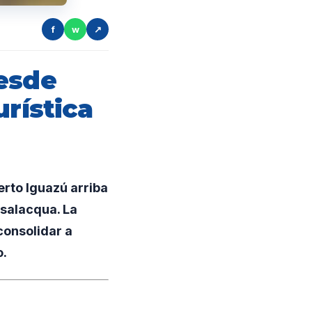
f
w
↗
desde
urística
erto Iguazú arriba
ssalacqua. La
consolidar a
o.