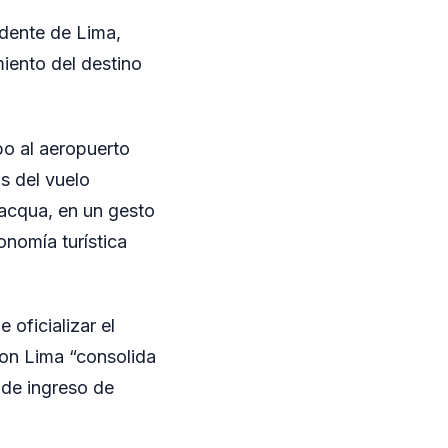
edente de Lima,
miento del destino
bo al aeropuerto
s del vuelo
lacqua, en un gesto
onomía turística
 oficializar el
con Lima “consolida
 de ingreso de