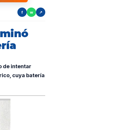
f
w
↗
rminó
ría
 de intentar
rico, cuya batería