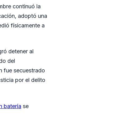
mbre continuó la
icación, adoptó una
edió físicamente a
gró detener al
do del
ín fue secuestrado
ticia por el delito
n batería
se