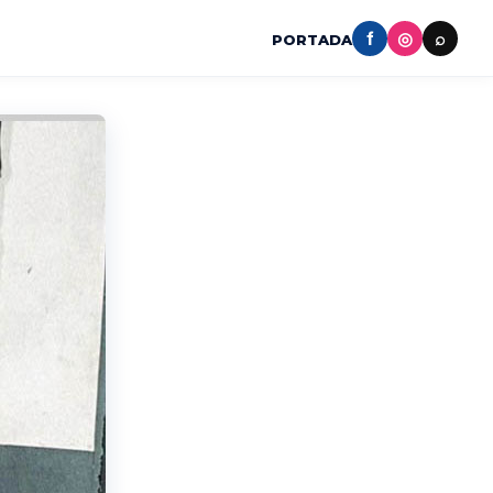
f
◎
⌕
PORTADA