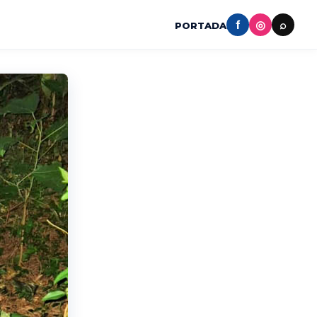
f
◎
⌕
PORTADA