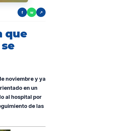
f
w
↗
n que
 se
de noviembre y ya
orientado en un
o al hospital por
guimiento de las