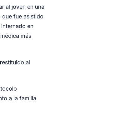
ar al joven en una
 que fue asistido
 internado en
n médica más
estituido al
otocolo
to a la familia