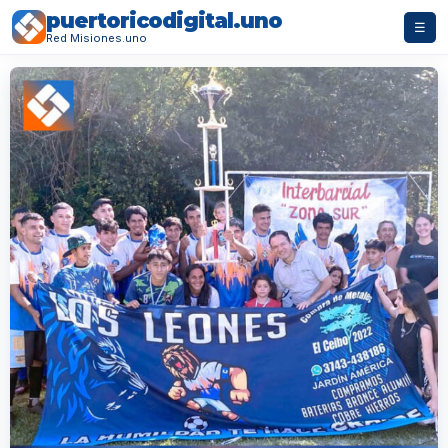
puertoricodigital.uno
☰
Red Misiones.uno