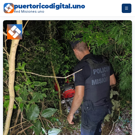
puertoricodigital.uno
☰
Red Misiones.uno