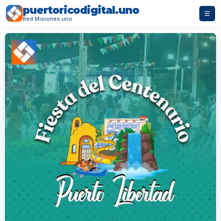
puertoricodigital.uno
☰
Red Misiones.uno