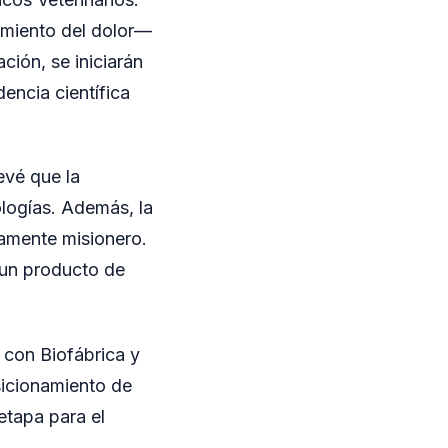
amiento del dolor—
ción, se iniciarán
dencia científica
evé que la
logías. Además, la
ramente misionero.
r un producto de
 con Biofábrica y
sicionamiento de
etapa para el