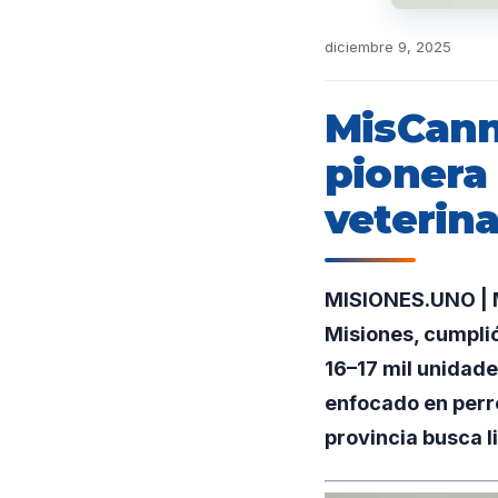
diciembre 9, 2025
MisCann
pionera
veterina
MISIONES.UNO | M
Misiones, cumpli
16–17 mil unidad
enfocado en perro
provincia busca l