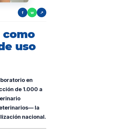
f
w
↗
a como
de uso
boratorio en
cción de 1.000 a
erinario
eterinarios— la
lización nacional.