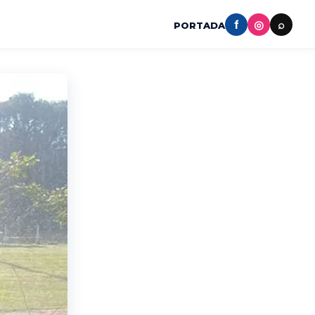
f
◎
⌕
PORTADA